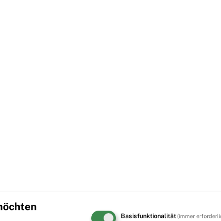
 möchten
Basisfunktionalität
(immer erforderli